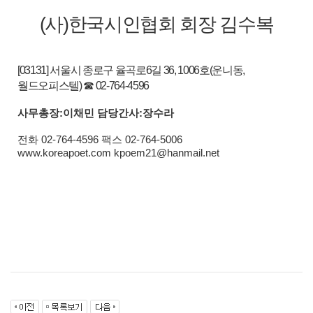
(
사
)
한국시인협회 회장 김수복
[03131]
서울시 종로구 율곡로
6
길
36, 1006
호
(
운니동
,
월드오피스텔
)
☎
02-764-4596
사무총장
:
이채민 담당간사
:
장수라
전화
02-764-4596
팩스
02-764-5006
www.koreapoet.com kpoem21@hanma
il.net