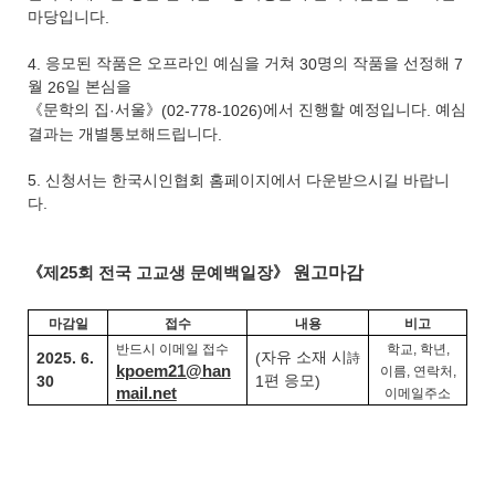
마당입니다
.
4.
응모된 작품은 오프라인 예심을 거쳐
30
명의 작품을 선정해
7
월
26
일 본심을
《
문학의 집
·
서울
》
(02-778-1026)
에서 진행할 예정입니다
.
예심
결과는 개별통보해드립니다
.
5. 신청서는 한국시인협회 홈페이지에서 다운받으시길 바랍니
다.
원고마감
《
제
25
회 전국 고교생 문예백일장
》
마감일
접수
내용
비고
반드시 이메일 접수
학교
,
학년
,
2025. 6.
(
자유 소재 시
詩
kpoem21@han
이름
,
연락처
,
30
1
편 응모
)
ma
il.net
이메일주소