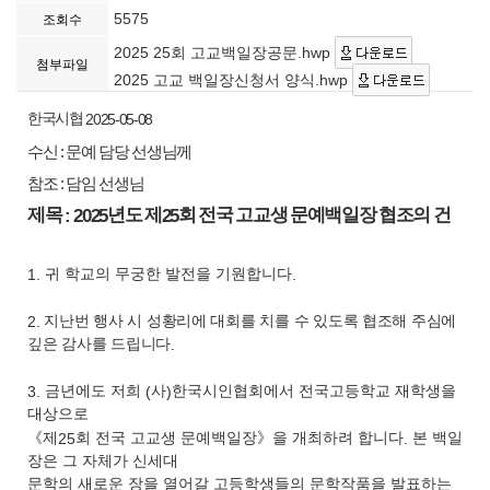
5575
조회수
2025 25회 고교백일장공문.hwp
첨부파일
2025 고교 백일장신청서 양식.hwp
한국시협
2025-05-08
수신
:
문예 담당 선생님께
참조
:
담임 선생님
제목
: 2025
년도 제
25
회 전국 고교생 문예백일장 협조의 건
1.
귀 학교의 무궁한 발전을 기원합니다
.
2.
지난번 행사 시 성황리에 대회를 치를 수 있도록 협조해 주심에
깊은 감사를 드립니다
.
3.
금년에도 저희
(
사
)
한국시인협회에서 전국고등학교 재학생을
대상으로
《
제
25
회 전국 고교생 문예백일장
》
을 개최하려 합니다
.
본 백일
장은 그 자체가 신세대
문학의 새로운 장을 열어갈 고등학생들의 문학작품을 발표하는