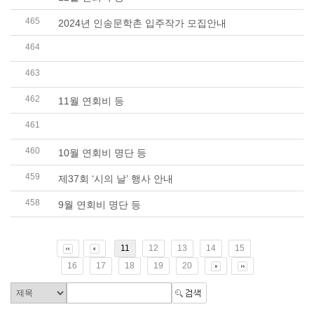
465
2024년 인송문학촌 입주작가 모집안내
464
2024년 인송문학촌 입주작가 공고 협조자료입니다.
463
<한국문학예술저작권협회>교과용도서보상금, ..
462
11월 연회비 등
461
서울문화재단] 2024년 원로예술지원 사업 공고문(많..
460
10월 연회비 명단 등
459
제37회 ‘시의 날’ 행사 안내
458
9월 연회비 명단 등
11
12
13
14
15
16
17
18
19
20