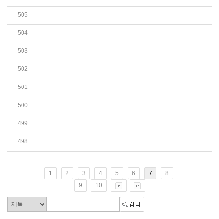
505
2025년 2월 예술인생활안정자금(융자)사업 신청 접..
504
2025년 1월 연회비 및 후원금 명단(1월1일~1월31일...
503
「예버덩문학의집」 2025년 상반기 입주 작가 및 작..
502
공중용 복제기기에 의한 사적복제 피해 대응 방안 ..
501
2025년 토지문화재단 문인 창작실 지원사업과 예술..
500
2025년 시에그린문학의집 문학집필공간 제4기 입주..
499
2025년 글을낳는집 입주작가 모집 안내입니다.
498
부 악 문 원 입 주 작 가 모 집(2025년 3월 15일 - ..
1
2
3
4
5
6
7
8
9
10