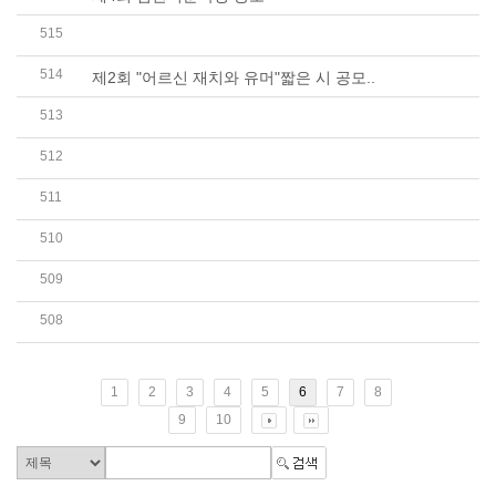
515
2025년 봄 문학 기행 -4월 25일. 금요일 (당일 일..
514
제2회 "어르신 재치와 유머"짧은 시 공모..
513
2025년 3월 연회비 및 후원금 명단(3월1일~3월 31일..
512
[한국예술인복지재단] 2025년 1~2차 전세자금대출 ..
511
[한국예술인복지재단] 2025년 4월 예술인생활안정자..
510
2025년 수업목적 저작물 이용 실태조사 업체 선정 ..
509
▒ 2025년 제66회 정기총회 공고 및 한국시인협회상..
508
2025년 2월 연회비 및 후원금 명단(2월1일~2월25일...
1
2
3
4
5
6
7
8
9
10