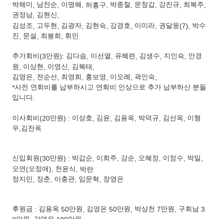
박해미
,
남찬순
,
이명혜
, 허홍구
,
박종철
,
문창갑
,
강진규
,
최복주
,
권정남
,
김현신
,
김성조
,
고두현
,
김광자
,
김현숙
,
강경호
,
이미라
,
권달웅
(7),
박수
진
,
문설
,
최봉희
,
휘민
추가회비
(3
만원
):
김다솜
,
이선열
,
유혜련
,
김생수
,
지인숙
,
안경
원
,
이상현
,
이영신
,
김복태
,
김영은
,
전순선
,
최영희
,
홍보영
,
이오례
,
곽인숙
,
*
사전 연회비를 납부하시고 연회비 인상으로 추가 납부하신 분들
입니다
.
이사회비
(20
만원
) :
이상호
,
김윤
,
김용옥
,
박덕규
,
김선옥
,
이형
우,김찬옥
신입회원
(30
만원
) :
박갑순
,
이희주
,
강순
,
오혜정
,
이정수
,
박일
,
오연
(
오정애
),
천윤식
, 박란
정지민
,
장춘
,
이충관
,
임문혁
,
장영은
후원금
:
김용옥
50
만원
,
김영은
50
만원
,
박상천
7
만원
,
구회남
3