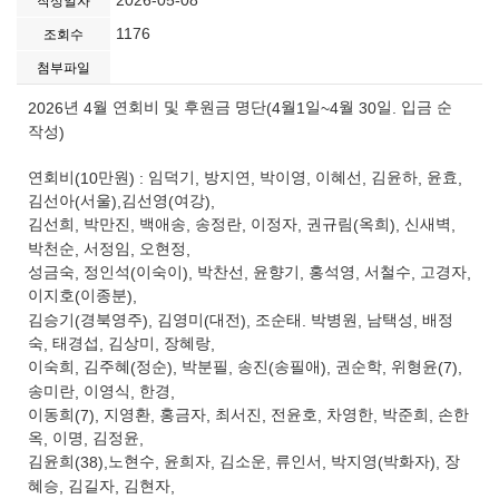
2026-05-08
작성일자
1176
조회수
첨부파일
2026
년
4
월 연회비 및 후원금 명단
(4
월
1
일
~4
월
30
일
.
입금 순
작성
)
연회비
(10
만원
) :
임덕기
,
방지연
,
박이영
,
이혜선
,
김윤하
,
윤효
,
김선아
(
서울
),
김선영
(
여강
),
김선희
,
박만진
,
백애송
,
송정란
,
이정자
,
권규림
(
옥희
),
신새벽
,
박천순
,
서정임
,
오현정
,
성금숙
,
정인석
(
이숙이
),
박찬선
,
윤향기
,
홍석영
,
서철수
,
고경자
,
이지호
(
이종분
),
김승기
(
경북영주
),
김영미
(
대전
),
조순태
.
박병원
,
남택성
,
배정
숙
,
태경섭
,
김상미
,
장혜랑
,
이숙희
,
김주혜
(
정순
),
박분필
,
송진
(
송필애
),
권순학
,
위형윤
(7),
송미란
,
이영식
,
한경
,
이동희
(7),
지영환
,
홍금자
,
최서진
,
전윤호
,
차영한
,
박준희
,
손한
옥
,
이명
,
김정윤
,
김윤희
(38),
노현수
,
윤희자
,
김소운
,
류인서
,
박지영
(
박화자
),
장
혜승
,
김길자
,
김현자
,