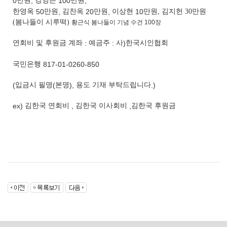
0
만원
,
강영은
100
만원
,
한영옥
50
만원
,
김찬옥
20
만원
,
이상현
10
만원, 김지헌 30만원
(봄나들이 시루떡)
황근식 봄나들이 기념 수건 100장
연회비 및 후원금 계좌
:
예금주
:
사
)
한국시인협회
국민은행
817-01-0260-850
(
입금시 필명
(
본명
),
용도 기재 부탁드립니다
.)
ex)
김한국 연회비
,
김한국 이사회비
,
김한국 후원금