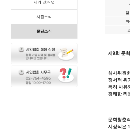
시의 맛과 멋
첨
시집소식
작
문단소식
회 문
제
9
심사위원
정서적 위
특히 사유
경쾌한 리
문학청춘작
시상식은