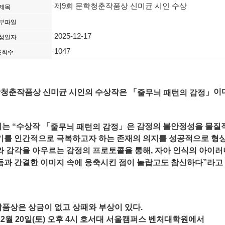
제9회 문학청춘작품상 신미균 시인 수상
제목
부파일
2025-12-17
성일자
1047
조회수
학청춘작품상 신미균 시인의 수상작은
이
「
」
줄무늬 패턴의 감정
「
」
회는
수상작
줄무늬 패턴의 감정
은 감정의 불안정성을 물질
“
기를 인간적으로 극복하고자 하는 존재의 의지를 성공적으로 형
와 감각을 아우르는 감정의 프로토콜을 통해
자아 인식의 아이러
,
듬과 간결한 이미지 속에 응축시킨 점이 놀랍고도 참신하다
라고
”
품상은 상금이 없고 상패와 부상이 있다
.
월
일
토
오후
시 호서대 서울캠퍼스 벤처대학원에서
12
20
(
)
4