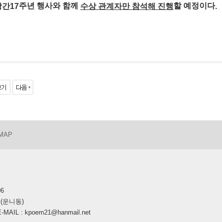
주년 행사와 함께
할 예정이다
.
창간
수상 관계자만 참석해 진행
17
 MAP
06
호(운니동)
AIL : kpoem21@hanmail.net