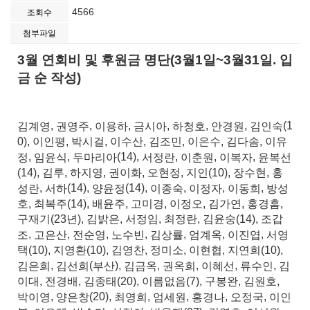
4566
조회수
첨부파일
3월 연회비 및 후원금 명단
(3
월
1
일
~3
월
31
일
.
입
금 순 작성
)
김계영
권영주
이용하
금시아
하청호
안경원
김인숙
,
,
,
,
,
,
(1
이인평
박시걸
이수산
김조민
이은수
김다솜
이유
0),
,
,
,
,
,
,
정
임윤식
두마리아
서정란
이춘원
이복자
윤복선
,
,
(14),
,
,
,
김루
하지영
권이화
오현정
지인
장수현
홍
(14),
,
,
,
,
(10),
,
성란
서하
양윤정
이종숙
이정자
이동희
방성
,
(14),
(14),
,
,
,
호
최복주
배윤주
고미경
이정오
김가연
홍경흠
,
(14),
,
,
,
,
,
구재기
년
김밝은
서정임
최정란
김윤숭
조갑
(23
),
,
,
,
(14),
조
고은산
전순영
노수빈
김상률
엄계옥
이진엽
서영
,
,
,
,
,
,
,
택
지영환
김영찬
정미소
이현협
지연희
(10),
(10),
,
,
,
(10),
김은희
김선희
부산
김금옥
권옥희
이혜선
류수인
김
,
(
),
,
,
,
,
이대
전경배
김종태
이름없음
구봉완
김원호
,
,
(20),
(7),
,
,
박이영
양은창
최영희
엄세원
홍경나
오정국
이인
,
(20),
,
,
,
,