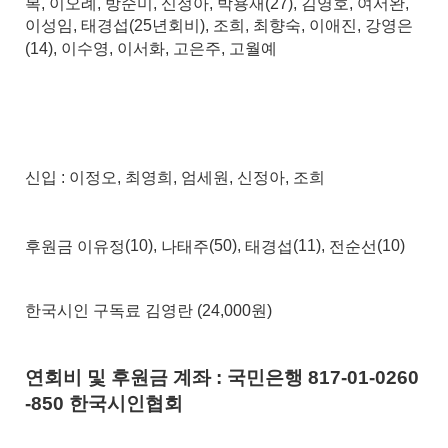
복
이오례
방순미
신정아
박용재
김영호
여서완
,
,
,
,
(27),
,
,
이성임
태경섭
년회비
조희
최향숙
이애진
강영은
,
(25
),
,
,
,
이수영
이서화
고은주, 고월예
(14),
,
,
신입
이정오
최영희
엄세원
신정아
조희
:
,
,
,
,
후원금 이유정
나태주
태경섭
전순선
(10),
(50),
(11),
(10)
한국시인 구독료 김영란 (24,000원)
연회비 및 후원금 계좌
:
국민은행
817-01-0260
-850
한국시인협회