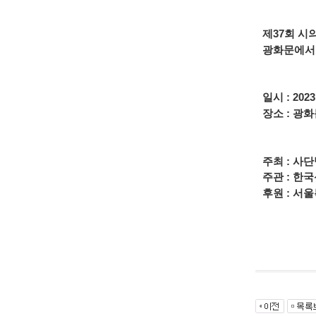
제37회 시
광화문에서
일시 : 202
장소 : 광
주최 : 사
주관 : 한
후원 : 서