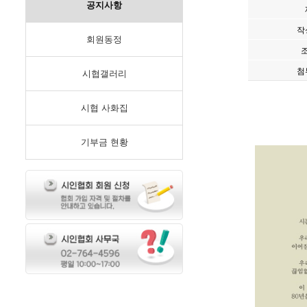
공지사항
작
회원동정
첨
시협갤러리
시협 사화집
기부금 현황