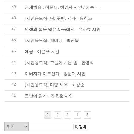
49
공개방송 : 이문재, 허영자 시인 / 가수 홍대광 ..
48
[시민응모작] 단, 꽃병, 액자 - 윤창조
47
인생의 봄을 맞은 아들에게 - 유자효 시인
46
[시민응모작] 할머니 - 박선옥
45
애콩 - 이은규 시인
44
[시민응모작] 그들이 사는 법 - 한영희
43
아버지가 이르신다 - 맹문재 시인
42
[시민응모작] 마당 새우 - 최상준
41
못난이 감자 - 전윤호 시인
1
2
3
4
5