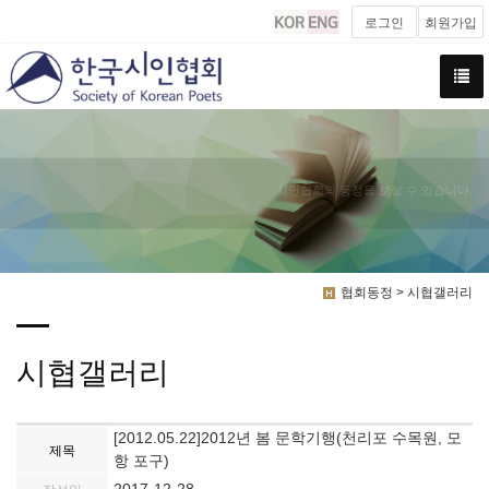
로그인
회원가입
시인협회의 동정을 보실 수 있습니다.
협회동정 > 시협갤러리
시협갤러리
[2012.05.22]2012년 봄 문학기행(천리포 수목원, 모
제목
항 포구)