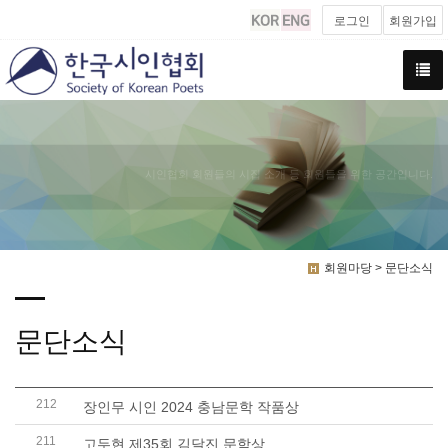
로그인
회원가입
시인협회 회원들의 시집 소개 등 회원들을 위한 공간입니다.
회원마당 > 문단소식
문단소식
212
장인무 시인 2024 충남문학 작품상
211
고두현 제35회 김달진 문학상