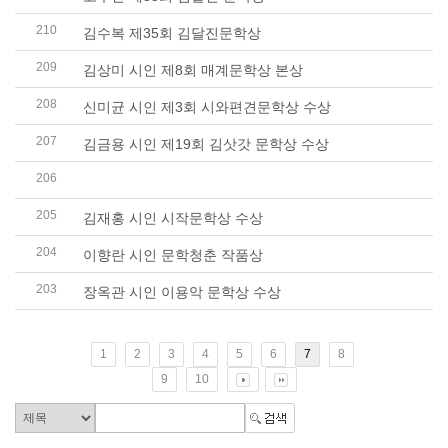
210
김수복 제35회 김달진문학상
209
김상미 시인 제8회 매계문학상 본상
208
신미균 시인 제3회 시와편견문학상 수상
207
김금용 시인 제19회 김삿갓 문학상 수상
206
안혜초 시인 제39회 PAN문학상 본상 시 부문 수..
205
김재홍 시인 시작문학상 수상
204
이향란 시인 문학청춘 작품상
203
장옥관 시인 이용악 문학상 수상
1
2
3
4
5
6
7
8
9
10